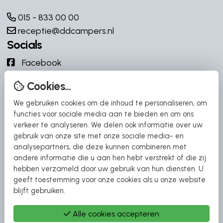
015 - 833 00 00
receptie@ddcampers.nl
Socials
Facebook
Instagram
Cookies...
YouTube
We gebruiken cookies om de inhoud te personaliseren, om
YouTube
functies voor sociale media aan te bieden en om ons
verkeer te analyseren. We delen ook informatie over uw
Snel naar
gebruik van onze site met onze sociale media- en
analysepartners, die deze kunnen combineren met
DD Campers
andere informatie die u aan hen hebt verstrekt of die zij
Adria Campers
hebben verzameld door uw gebruik van hun diensten. U
geeft toestemming voor onze cookies als u onze website
Carthago Campers
blijft gebruiken.
Etrusco Campers
Malibu Campers
Alle cookies accepteren