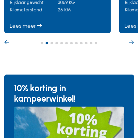
Rijklaar gewicht
3400 KG
Rijkla
Kilometerstand
25 KM
Kilom
Lees meer
Lees
10% korting in
kampeerwinkel!