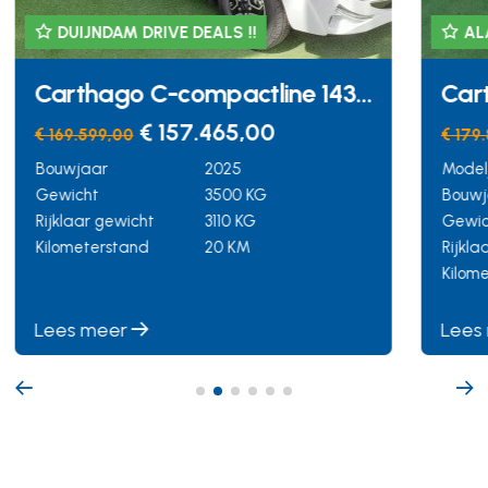
ALARM KLASSE III ,MAXXFAN
DUI
Carthago C-tourer I 150 QB
Mal
€ 159.875,00
€ 179.875,00
€ 111.
Modeljaar
2024
Bouwj
Bouwjaar
2024
Gewic
Gewicht
4500 KG
Rijkla
Rijklaar gewicht
3210 KG
Kilom
Kilometerstand
12243 KM
Lees meer
Lees