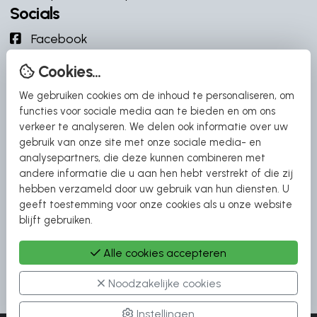
Socials
Facebook
Instagram
Cookies...
YouTube
We gebruiken cookies om de inhoud te personaliseren, om
YouTube
functies voor sociale media aan te bieden en om ons
verkeer te analyseren. We delen ook informatie over uw
Snel naar
gebruik van onze site met onze sociale media- en
analysepartners, die deze kunnen combineren met
DD Campers
andere informatie die u aan hen hebt verstrekt of die zij
Adria Campers
hebben verzameld door uw gebruik van hun diensten. U
geeft toestemming voor onze cookies als u onze website
Carthago Campers
blijft gebruiken.
Etrusco Campers
Malibu Campers
Alle cookies accepteren
Noodzakelijke cookies
Instellingen