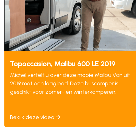
Topoccasion, Malibu 600 LE 2019
Michel vertelt u over deze mooie Malibu Van uit
2019 met een laag bed. Deze buscamper is
geschikt voor zomer- en winterkamperen.
Bekijk deze video