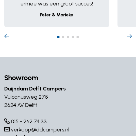
ermee was een groot succes!
Keuken
Peter & Marieke
Boiler
Inhoud lt 10
Gascomfoor
Aantal pitten 3
Koelkast
Ladekast
Tafel
Showroom
Vriesvak
Duijndam Delft Campers
Vulcanusweg 275
Onderstel/cabine
2624 AV Delft
ABS
015 - 262 74 33
Achterijtrijsensoren
verkoop@ddcampers.nl