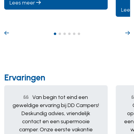
Lees meer
Dakluik heki
Lees
Deurraam
Elektrische opstap
Fietsendrager garage
Garage achter
Hordeur
Ervaringen
Huishoudaccu
Aantal 1
Indirecte verlichting
Van begin tot eind een
Leeslampjes
geweldige ervaring bij DD Campers!
Deskundig advies, vriendelijk
op
Luifel
Merk Thule
contact en een supermooie
een
Verduistering cabine
camper. Onze eerste vakantie
w