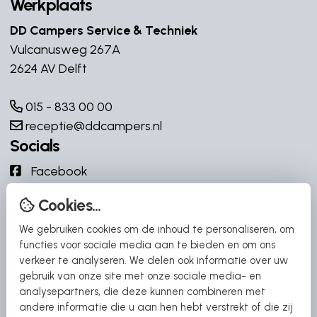
Werkplaats
Achteruitrij camera enkele
lens
DD Campers Service & Techniek
Vulcanusweg 267A
Airbag(s)
2624 AV Delft
Airco op motor
015 - 833 00 00
All Season banden
receptie@ddcampers.nl
Socials
Audioinstallatie
Facebook
Aut. geregelde motorairco
Instagram
Chassis 4250 kg
Cookies...
YouTube
Climate control
We gebruiken cookies om de inhoud te personaliseren, om
YouTube
functies voor sociale media aan te bieden en om ons
Cruisecontrol
verkeer te analyseren. We delen ook informatie over uw
Snel naar
gebruik van onze site met onze sociale media- en
Draaibare cabine stoelen
analysepartners, die deze kunnen combineren met
DD Campers
andere informatie die u aan hen hebt verstrekt of die zij
Elektr. bedienbare ramen